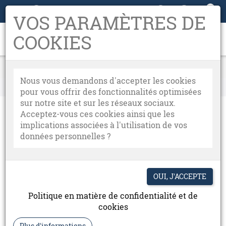
0
05 63 38 72 36

VOS PARAMÈTRES DE
COOKIES
Rooibos
Nous vous demandons d'accepter les cookies
Accueil
Infusion
pour vous offrir des fonctionnalités optimisées
sur notre site et sur les réseaux sociaux.
Proche du thé mais naturellement sans théine.
Acceptez-vous ces cookies ainsi que les
implications associées à l'utilisation de vos
Originaire d'Afrique du Sud, le rooibos est un petit
données personnelles ?
arbuste mesurant au maximun 1,5 m de haut.
Endémique à l'Afrique du Sud, sa cultrure se
concentre à 200 km au nord de la ville du Cap, dans la
région du Cedarberg. Des essais de culture du rooibos
Politique en matière de confidentialité et de
ont été faits dans d'autres pays que l'Afrique du Sud,
cookies
aux climats similaires, sans succès.