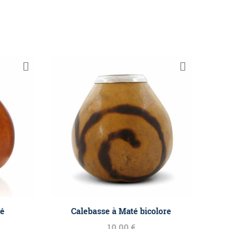
té
Calebasse à Maté bicolore
10,00 €