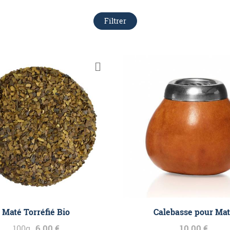
Filtrer
Maté Torréfié Bio
Calebasse pour Ma
6,00 €
10,00 €
100g