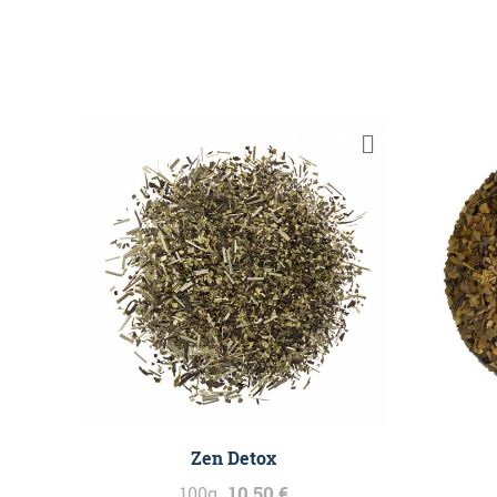
Zen Detox
10,50 €
100g